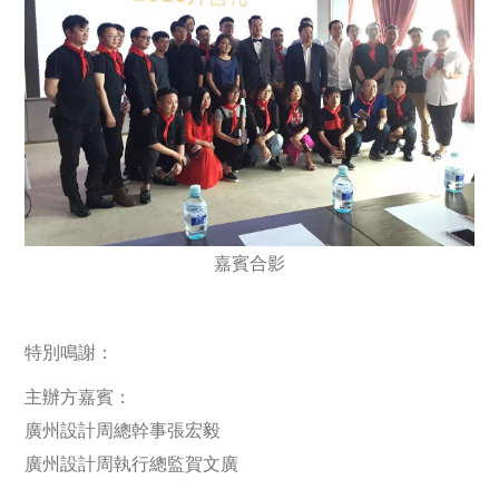
嘉賓合影
特別鳴謝：
主辦方嘉賓：
廣州設計周總幹事張宏毅
廣州設計周執行總監賀文廣