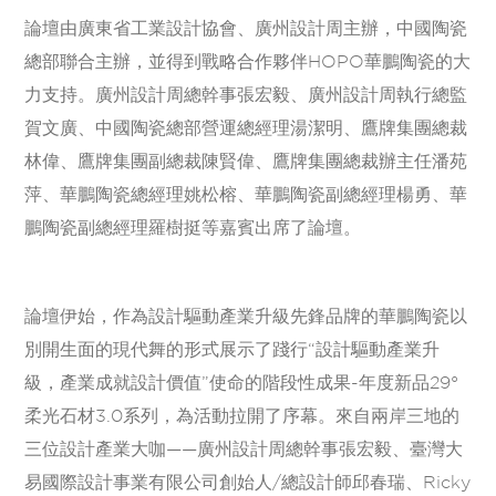
論壇由廣東省工業設計協會、廣州設計周主辦，中國陶瓷
總部聯合主辦，並得到戰略合作夥伴HOPO華鵬陶瓷的大
力支持。廣州設計周總幹事張宏毅、廣州設計周執行總監
賀文廣、中國陶瓷總部營運總經理湯潔明、鷹牌集團總裁
林偉、鷹牌集團副總裁陳賢偉、鷹牌集團總裁辦主任潘苑
萍、華鵬陶瓷總經理姚松榕、華鵬陶瓷副總經理楊勇、華
鵬陶瓷副總經理羅樹挺等嘉賓出席了論壇。
論壇伊始，作為設計驅動產業升級先鋒品牌的華鵬陶瓷以
別開生面的現代舞的形式展示了踐行“設計驅動產業升
級，產業成就設計價值”使命的階段性成果-年度新品29°
柔光石材3.0系列，為活動拉開了序幕。來自兩岸三地的
三位設計產業大咖——廣州設計周總幹事張宏毅、臺灣大
易國際設計事業有限公司創始人/總設計師邱春瑞、Ricky