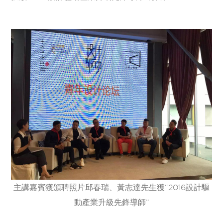
主講嘉賓獲頒聘照片邱春瑞、黃志達先生獲“2016設計驅
動產業升級先鋒導師”