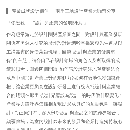
▌“產業成就設計價值”，兩岸三地設計產業大咖齊分享
『張宏毅——“設計與產業的發展關係”』
作為經常游走於設計圈與產業圈之間，對設計與產業發展
關係有著深入研究的廣州設計周總幹事張宏毅先生首度以
主講嘉賓的身份蒞臨現場，圍繞“設計與產業的發展關
係”的主題，結合自己在設計領域的角色以及所取得的成
績和思考，圍繞四個問題“如何讓設計更好地與產業結合
成為中國加劇產業上升的驅動力?如何有效地保護知識產
權，讓企業更願意在設計研發上進行投入?設計與產業結
合的瓶頸在哪里?設計界應該為設計+的時代做什麼變化?
產業界與設計界怎樣相互幫助形成良好的互動氛圍，讓設
計+真正騰飛?”，深入剖析設計與產品之間的跨界融合，
顛覆傳統，為室內設計師未來的發展和企業打造獨特核心
價值品牌提供一個全新的思路和方向。