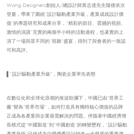
Wong Designers創始人/總設計師黃志達先生隨後依次
登臺，帶來了圍繞“設計驅動產業升級，產業成就設計價
值”的專題研究和成果分享，“精彩的節目、震撼的視頻、
激情的演講”充實的兩個半小時的活動過程，也著實的上
演了一場與眾不同的“視聽”盛宴，得到了與會者的一致認
可和高評。
▌“設計驅動產業升級”，陶瓷企業率先表態
在數位化和全球化浪潮的推波助瀾下，中國已由“世界工
廠”變為“世界市場”，如何打造具有獨特核心價值的品牌
正成為各產業與企業亟需解決的問題。伴隨著中國經濟增
長模式從“中國製造”到“中國創造”的轉變歷程，“設計驅動
產業升級”已經成為中國優秀設計師進一步發展的重要趨