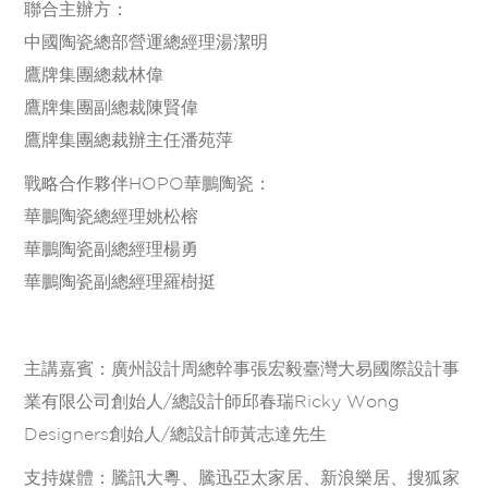
聯合主辦方：
中國陶瓷總部營運總經理湯潔明
鷹牌集團總裁林偉
鷹牌集團副總裁陳賢偉
鷹牌集團總裁辦主任潘苑萍
戰略合作夥伴HOPO華鵬陶瓷：
華鵬陶瓷總經理姚松榕
華鵬陶瓷副總經理楊勇
華鵬陶瓷副總經理羅樹挺
主講嘉賓：廣州設計周總幹事張宏毅臺灣大易國際設計事
業有限公司創始人/總設計師邱春瑞Ricky Wong
Designers創始人/總設計師黃志達先生
支持媒體：騰訊大粵、騰迅亞太家居、新浪樂居、搜狐家